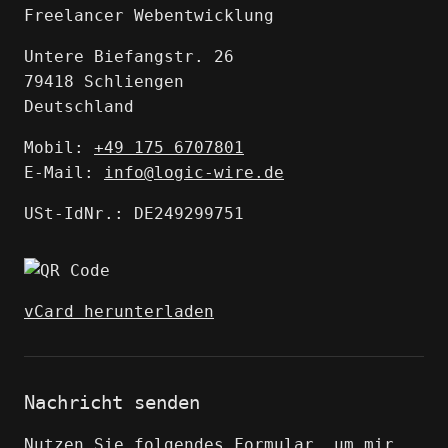
MODX CMS-Umsetzung
Freelancer Webentwicklung
MODX CMS-Umsetzung
PHP-Programmierung
sebastian-derksen.de
Support
Untere Biefangstr. 26
Beratung und Support
79418 Schliengen
Konzept, Webdesign und HTML/CSS/JS-
sekthandwerk.de
Deutschland
Umsetzung: CMXS
Mobil:
+49 175 6707801
E-Mail:
info@logic-wire.de
aporisk.de
USt-IdNr.: DE249299751
vCard herunterladen
Nachricht senden
Nutzen Sie folgendes Formular, um mir